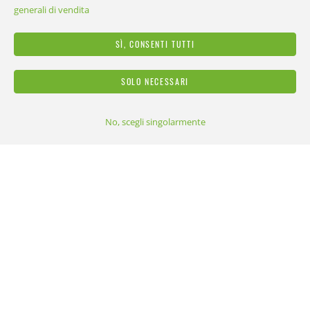
sull’utilizzo dei tuoi dati. Ovviamente potrai variare queste scelte in
generali di vendita
qualsiasi momento.
SÌ, CONSENTI TUTTI
SOLO NECESSARI
Sedi Reca
Partner
No, scegli singolarmente