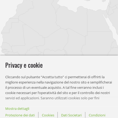
Privacy e cookie
Cliccando sul pulsante “Accetta tutto” ci permetterai di offrirti la
migliore esperienza nella navigazione del nostro sito e semplificherai
il processo di un eventuale acquisto. A tal fine verranno inclusi i
cookie necessari per l’operatività del sito e per il controllo dei nostri
servizi ed applicazioni. Saranno utilizzati cookies solo per fini
statistici, per permetterci di offrirti contenuti più consoni o per
mostrarti contenuti personalizzati. Potrai scegliere quali categorie di
Mostra dettagli
cookies vorrai autorizzare e potrai personalizzare le autorizzazioni
Protezione dei dati
Cookies
Dati Societari
Condizioni