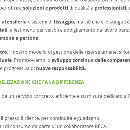
per offrire
soluzioni e prodotti
di qualità a
professionisti
,
,
utensileria
e sistemi di
fissaggio
, ma ciò che ci distingue 
tali
, allestimenti per veicoli e abbigliamento da lavoro per
ersona a persona
.
ntro
. Il nostro modello di gestione delle risorse umane, si fon
duale
. Promuoviamo lo
sviluppo continuo delle compete
e progressiva di
nuove responsabilità
.
DELIZZAZIONE CHE FA LA DIFFERENZA
e da un servizio concreto, efficiente e su misura dedicato all’
li
presso il cliente, per continuità e guadagno.
li di consumo da parte di un collaboratore RECA.