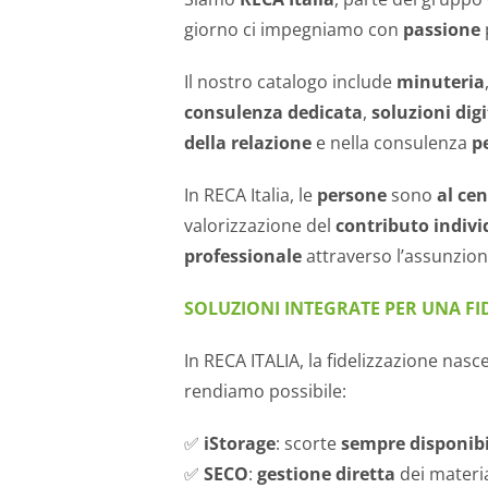
giorno ci impegniamo con
passione
Il nostro catalogo include
minuteria
consulenza dedicata
,
soluzioni
digi
della relazione
e nella consulenza
p
In RECA Italia, le
persone
sono
al ce
valorizzazione del
contributo indivi
professionale
attraverso l’assunzion
SOLUZIONI INTEGRATE PER UNA FI
In RECA ITALIA, la fidelizzazione nasc
rendiamo possibile:
✅
iStorage
: scorte
sempre disponibi
✅
SECO
:
gestione diretta
dei materia