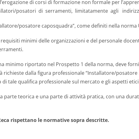
r l’erogazione di corsi di formazione non formale per l’appr
tallatori/posatori di serramenti, limitatamente agli indirizz
stallatore/posatore caposquadra”, come definiti nella norma
i requisiti minimi delle organizzazioni e del personale doc
serramenti.
ma minimo riportato nel Prospetto 1 della norma, deve fornir
tà richieste dalla figura professionale “Installatore/posato
di tale qualifica professionale sul mercato e gli aspetti eti
 parte teorica e una parte di attività pratica, con una dur
 Reca rispettano le normative sopra descritte.