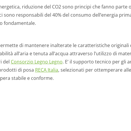
 energetica, riduzione del CO2 sono principi che fanno part
fici sono responsabili del 40% del consumo dell’energia pri
lo fondamentale.
ermette di mantenere inalterate le caratteristiche originali
lità all’aria e tenuta all’acqua attraverso l’utilizzo di mate
i del
Consorzio Legno Legno
. E’ il supporto tecnico per gli a
prodotti di posa
RECA Italia
, selezionati per ottemperare all
opera stabile e conforme.